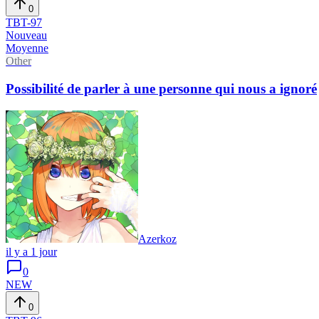
0
TBT-
97
Nouveau
Moyenne
Other
Possibilité de parler à une personne qui nous a ignoré
Azerkoz
il y a 1 jour
0
NEW
0