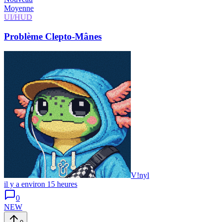
Moyenne
UI/HUD
Problème Clepto-Mânes
V!nyl
il y a environ 15 heures
0
NEW