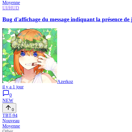
Moyenne
UI/HUD
Bug d'affichage du message indiquant la présence de
Azerkoz
il y a 1 jour
0
NEW
0
TBT-
94
Nouveau
Moyenne
Other