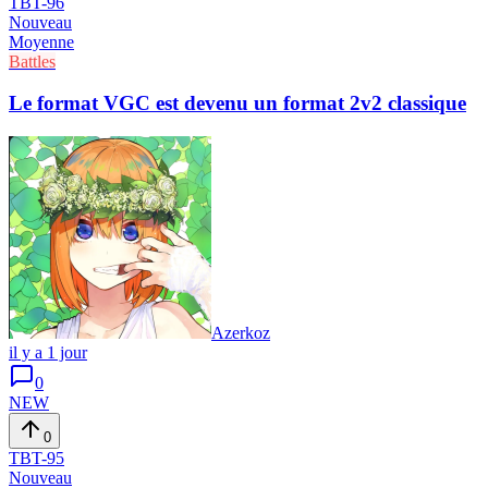
TBT-
96
Nouveau
Moyenne
Battles
Le format VGC est devenu un format 2v2 classique
Azerkoz
il y a 1 jour
0
NEW
0
TBT-
95
Nouveau