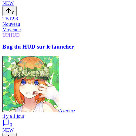
NEW
0
TBT-
98
Nouveau
Moyenne
UI/HUD
Bug du HUD sur le launcher
Azerkoz
il y a 1 jour
0
NEW