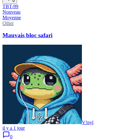
0
TBT-
99
Nouveau
Moyenne
Other
Mauvais bloc safari
V!nyl
il y a 1 jour
0